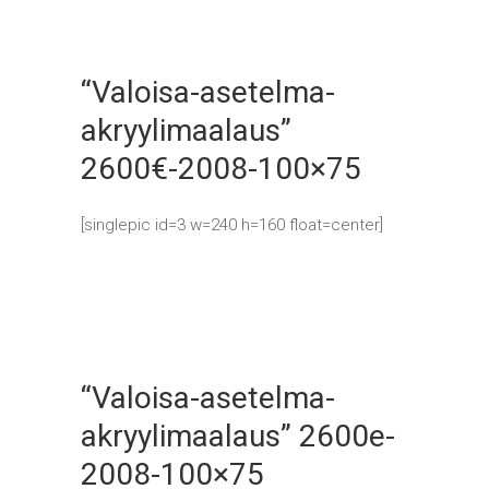
“Valoisa-asetelma-
akryylimaalaus”
2600€-2008-100×75
[singlepic id=3 w=240 h=160 float=center]
“Valoisa-asetelma-
akryylimaalaus” 2600e-
2008-100×75