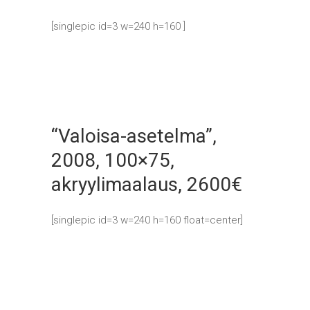
[singlepic id=3 w=240 h=160 ]
“Valoisa-asetelma”,
2008, 100×75,
akryylimaalaus, 2600€
[singlepic id=3 w=240 h=160 float=center]