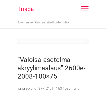
Triada
Suomen venäläisten taiteilijoiden liitto
“Valoisa-asetelma-
akryylimaalaus” 2600e-
2008-100×75
[singlepic id=3 w=240 h=160 float=right]