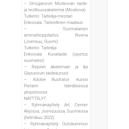
– Stroganovin Moskovan taide-
ja teollisuusakatemia (Moskova)
Tutkinto: Taiteilija-mestari
Erikoisala: Taiteellinen maalaus
– Suomalainen
ammattioppilaitos Riveria
(Joensuu, Suomi)
Tutkinto: Taiteilija
Erikoisala: Kuvataide (opetus
suomeksi)
– Repinin akatemian ja Ilja
Glazunovin taidekurssit.
– Adobe Illustrator -kurssi
Pietarin teknillisessä
yliopistossa.
NÄYTTELYT:
– Ryhmänäyttely Art Center
Ahjossa, Joensuussa, Suomessa
(helmikuu 2022)
– Ryhmänäyttely Outokummun