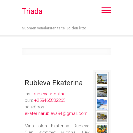
Triada
Suomen venäläisten taiteilijoiden liitto
Rubleva Ekaterina
inst:
rublevaartonline
puh:
+358465802265
sähköposti:
ekaterinarubleva94@gmail.com
Minä olen Ekaterina Rubleva.
Olen syntynyt vuonna 1994