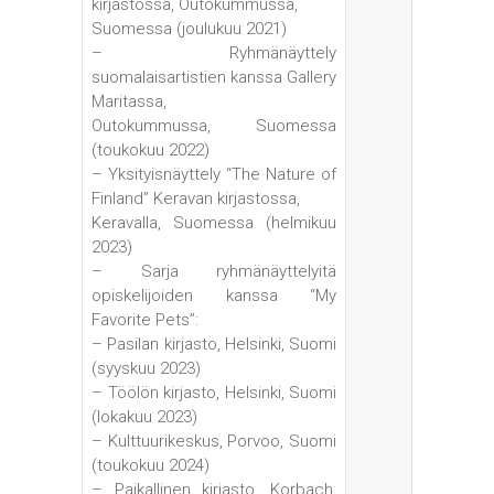
kirjastossa, Outokummussa,
Suomessa (joulukuu 2021)
– Ryhmänäyttely
suomalaisartistien kanssa Gallery
Maritassa,
Outokummussa, Suomessa
(toukokuu 2022)
– Yksityisnäyttely “The Nature of
Finland” Keravan kirjastossa,
Keravalla, Suomessa (helmikuu
2023)
– Sarja ryhmänäyttelyitä
opiskelijoiden kanssa “My
Favorite Pets”:
– Pasilan kirjasto, Helsinki, Suomi
(syyskuu 2023)
– Töölön kirjasto, Helsinki, Suomi
(lokakuu 2023)
– Kulttuurikeskus, Porvoo, Suomi
(toukokuu 2024)
– Paikallinen kirjasto, Korbach,