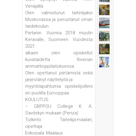
Venäjällä.
Olen valmistunut taiteilijaksi
Moskovassa ja perustanut oman
taidekoulun
Pietariin. Vuonna 2018 muutin
Keravalle, Suomeen. Vuodesta
2021
alkaen olen opiskellut
kuvataidetta Riverian
ammattioppilaitoksessa.
Olen opettanut piirtämistä sekä
järjestänyt näyttelyitä ja
myyntitapahtumia opiskelijoilleni
eri puolilla Eurooppaa.
KOULUTUS:
– GBPPOU College K. A.
Savitskyn mukaan (Penza)
Tutkinto: Taiteilija-maalari,
opettaja
Erikoisala: Maalaus