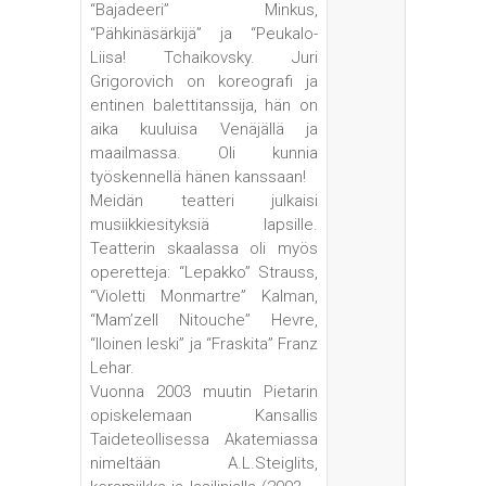
“Bajadeeri” Minkus,
“Pähkinäsärkijä” ja “Peukalo-
Liisa! Tchaikovsky. Juri
Grigorovich on koreografi ja
entinen balettitanssija, hän on
aika kuuluisa Venäjällä ja
maailmassa. Oli kunnia
työskennellä hänen kanssaan!
Meidän teatteri julkaisi
musiikkiesityksiä lapsille.
Teatterin skaalassa oli myös
operetteja: “Lepakko” Strauss,
“Violetti Monmartre” Kalman,
“Mam’zell Nitouche” Hevre,
“Iloinen leski” ja “Fraskita” Franz
Lehar.
Vuonna 2003 muutin Pietarin
opiskelemaan Kansallis
Taideteollisessa Akatemiassa
nimeltään A.L.Steiglits,