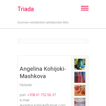
Triada
Suomen venäläisten taiteilijoiden liitto
Angelina Kohijoki-
Mashkova
Helsinki
puh:
+358 41 752 66 37
e-mail:
angelina.kohijoki@gmail.com