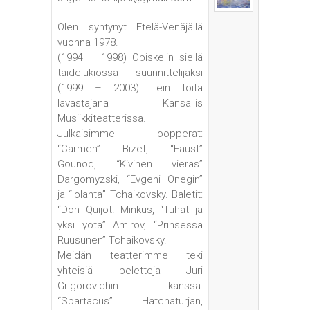
Olen syntynyt Etelä-Venäjällä
vuonna 1978.
(1994 – 1998) Opiskelin siellä
taidelukiossa suunnittelijaksi
(1999 – 2003) Tein töitä
lavastajana Kansallis
Musiikkiteatterissa.
Julkaisimme oopperat:
“Carmen” Bizet, “Faust”
Gounod, “Kivinen vieras”
Dargomyzski, “Evgeni Onegin”
ja “Iolanta” Tchaikovsky. Baletit:
“Don Quijot! Minkus, “Tuhat ja
yksi yötä” Amirov, “Prinsessa
Ruusunen” Tchaikovsky.
Meidän teatterimme teki
yhteisiä beletteja Juri
Grigorovichin kanssa:
“Spartacus” Hatchaturjan,