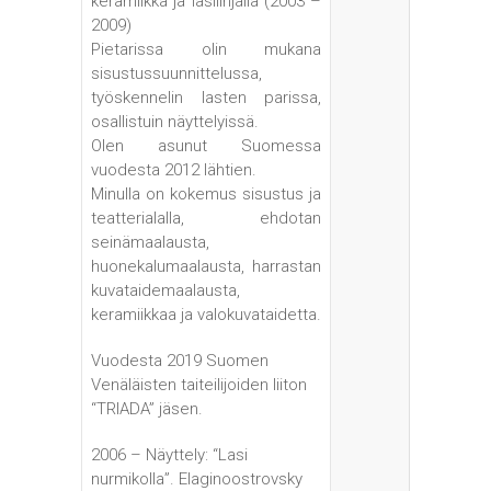
keramiikka ja lasilinjalla (2003 –
2009)
Pietarissa olin mukana
sisustussuunnittelussa,
työskennelin lasten parissa,
osallistuin näyttelyissä.
Olen asunut Suomessa
vuodesta 2012 lähtien.
Minulla on kokemus sisustus ja
teatterialalla, ehdotan
seinämaalausta,
huonekalumaalausta, harrastan
kuvataidemaalausta,
keramiikkaa ja valokuvataidetta.
Vuodesta 2019 Suomen
Venäläisten taiteilijoiden liiton
“TRIADA” jäsen.
2006 – Näyttely: “Lasi
nurmikolla”. Elaginoostrovsky